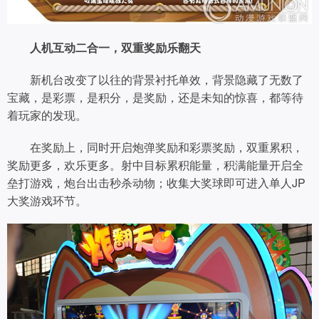
人机互动二合一，双重奖励乐翻天
新机台改变了以往的背景衬托单效，背景隐藏了无数了
宝藏，是彩票，是积分，是奖励，还是未知的惊喜，都等待
着玩家的发现。
在奖励上，同时开启炮弹奖励和彩票奖励，双重累积，
奖励更多，欢乐更多。射中目标累积能量，积满能量开启全
垒打游戏，炮台出击秒杀动物；收集大奖球即可进入单人JP
大奖游戏环节。