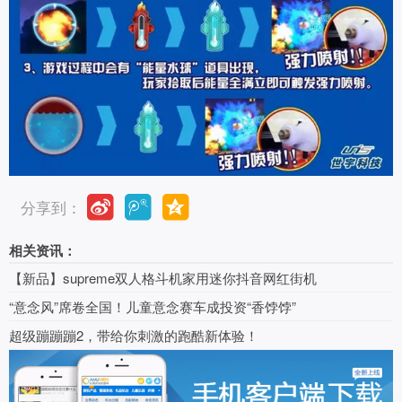
分享到：
相关资讯：
【新品】supreme双人格斗机家用迷你抖音网红街机
“意念风”席卷全国！儿童意念赛车成投资“香饽饽”
超级蹦蹦蹦2，带给你刺激的跑酷新体验！