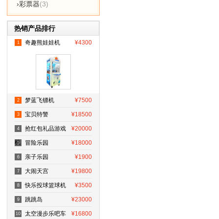
›彩票器
(3)
热销产品排行
奇趣熊娃娃机
¥4300
1
梦蓝飞镖机
¥7500
2
宝贝特警
¥18500
3
抢红包礼品游戏
¥20000
4
机
冒险乐园
¥18000
5
亲子乐园
¥1900
6
大闹天宫
¥19800
7
快乐投球篮球机
¥3500
8
跳跳岛
¥23000
9
太空漫步乐吧车
¥16800
10