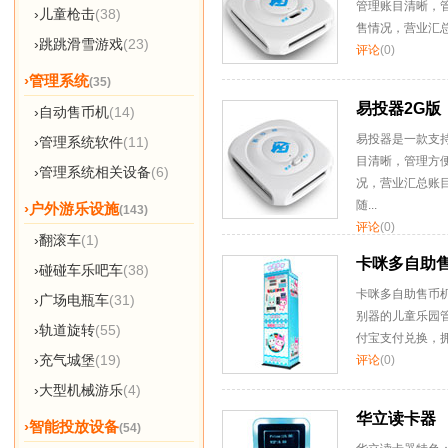
管理账目清晰，
›儿童枪击
(38)
售情况，营业汇总
›跳跳滑雪游戏
(23)
评论
(0)
›管理系统
(35)
易投器2G版
›自动售币机
(14)
易投器是一款支
›管理系统软件
(11)
目清晰，管理方
›管理系统相关设备
(6)
况，营业汇总账
随...
›户外游乐设施
(143)
评论
(0)
›翻滚车
(1)
卡咪多自助售
›碰碰车乐吧车
(38)
卡咪多自助售币
›广场电瓶车
(31)
别器的儿童乐园
›轨道旋转
(55)
付宝支付兑换，
›充气城堡
(19)
评论
(0)
›大型机械游乐
(4)
华立读卡器
›智能投放设备
(54)