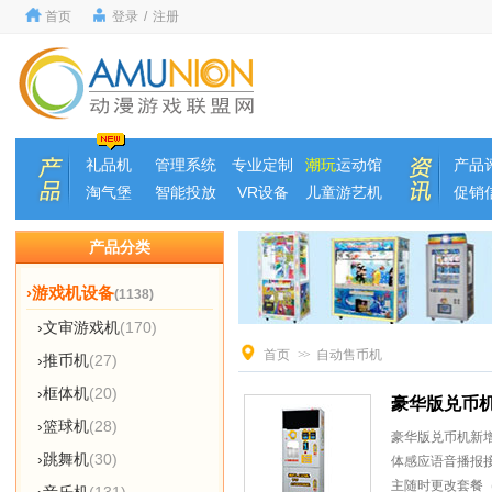
首页
登录
/
注册
礼品机
管理系统
专业定制
潮玩
运动馆
产品
淘气堡
智能投放
VR设备
儿童游艺机
促销
产品分类
›游戏机设备
(1138)
›文审游戏机
(170)
首页
>>
自动售币机
›推币机
(27)
›框体机
(20)
豪华版兑币
›篮球机
(28)
豪华版兑币机新增
›跳舞机
(30)
体感应语音播报接
主随时更改套餐