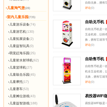
自助兑换，拥有
›儿童淘气堡
评论
(0)
(28)
›室内儿童乐园
(735)
自助兑币机
›儿童游乐设备
(74)
自助兑币机是一
›儿童游艺机
(130)
五金机箱，以粉
›儿童拓展设备
(2)
换，拥有它就等
评论
(0)
›儿童益智玩具
(0)
›萌宠赶海乐园
(25)
自助售币机
›儿童射水射球机
(62)
自助售币机是一
›儿童篮球机
(27)
机全五金机箱，
›儿童敲击乐园
(45)
兑换，拥有它就
›儿童摩托
(17)
评论
(0)
›儿童赛车
(53)
易投器WIFI
›儿童摊位游戏
(43)
›儿童益智游戏
(188)
易投器WIFI版