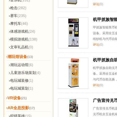
›音乐机
(131)
评论
(0)
›枪击
(282)
›赛车
(235)
机甲抓族智
›摩托车
(46)
甲抓族智能售币
›体感游戏机
(24)
设备。采用全五
纸钞机与代币自
›模拟游戏机
(138)
评论
(0)
›文审礼品机
(0)
›潮玩馆设备
(13)
机甲抓族自
›潮玩运动馆
(6)
机甲抓族自助兑
›儿童游乐场策划
(4)
备。采用全五金
与代币自助兑换
›电玩城装修
(1)
评论
(0)
›电玩城策划
(1)
›VR设备
(21)
广告宣传兑
›AR全息投影
(17)
广告宣传兑币机
兑币机全五金机
›狩猎英雄
(15)