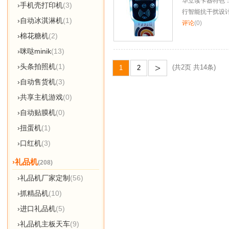
华立读卡器特色
›手机壳打印机
(3)
行智能抗干扰设
›自动冰淇淋机
(1)
评论
(0)
›棉花糖机
(2)
›咪哒minik
(13)
>
›头条拍照机
(1)
(共2页 共14条)
1
2
›自动售货机
(3)
›共享主机游戏
(0)
›自动贴膜机
(0)
›扭蛋机
(1)
›口红机
(3)
›礼品机
(208)
›礼品机厂家定制
(56)
›抓精品机
(10)
›进口礼品机
(5)
›礼品机主板天车
(9)