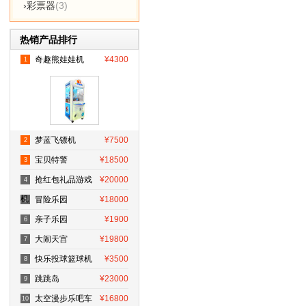
›彩票器
(3)
热销产品排行
奇趣熊娃娃机
¥4300
1
梦蓝飞镖机
¥7500
2
宝贝特警
¥18500
3
抢红包礼品游戏
¥20000
4
机
冒险乐园
¥18000
5
亲子乐园
¥1900
6
大闹天宫
¥19800
7
快乐投球篮球机
¥3500
8
跳跳岛
¥23000
9
太空漫步乐吧车
¥16800
10