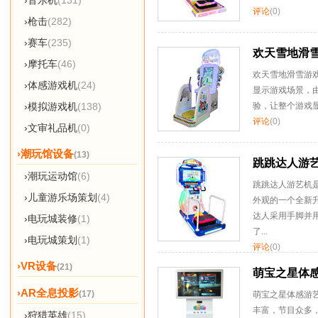
›音乐机
(131)
评论
(0)
›枪击
(282)
›赛车
(235)
欢天雪地滑
›摩托车
(46)
欢天雪地滑雪游
›体感游戏机
(24)
显示游戏场景，
验，让整个游戏
›模拟游戏机
(138)
评论
(0)
›文审礼品机
(0)
›潮玩馆设备
(13)
跳跳达人游
›潮玩运动馆
(6)
跳跳达人游艺机
›儿童游乐场策划
(4)
外观的一个全新
达人采用手脚并
›电玩城装修
(1)
了...
›电玩城策划
(1)
评论
(0)
›VR设备
(21)
萌宝之星体
›AR全息投影
(17)
萌宝之星体感游
丰富，节目众多
›狩猎英雄
(15)