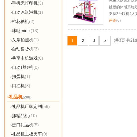
兔兔大跃进游戏
›手机壳打印机
(3)
跳板的体感系统
›自动冰淇淋机
(1)
支持2台联机4人
评论
(0)
›棉花糖机
(2)
›咪哒minik
(13)
>
›头条拍照机
(1)
(共3页 共21条
1
2
3
›自动售货机
(3)
›共享主机游戏
(0)
›自动贴膜机
(0)
›扭蛋机
(1)
›口红机
(3)
›礼品机
(208)
›礼品机厂家定制
(56)
›抓精品机
(10)
›进口礼品机
(5)
›礼品机主板天车
(9)