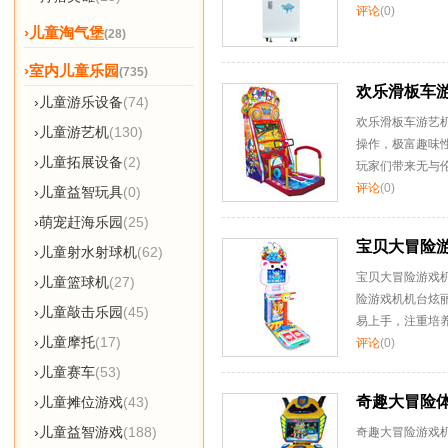
评论
(0)
›儿童淘气堡
(28)
›室内儿童乐园
(735)
欢乐滑板车
›儿童游乐设备
(74)
欢乐滑板车游艺
›儿童游艺机
(130)
操作，极富趣味
›儿童拓展设备
(2)
玩家们带来无与
评论
(0)
›儿童益智玩具
(0)
›萌宠赶海乐园
(25)
宝贝大冒险
›儿童射水射球机
(62)
宝贝大冒险游戏
›儿童篮球机
(27)
险游戏机机台炫
›儿童敲击乐园
(45)
易上手，注重培
›儿童摩托
(17)
评论
(0)
›儿童赛车
(53)
奇趣大冒险
›儿童摊位游戏
(43)
›儿童益智游戏
(188)
奇趣大冒险游戏