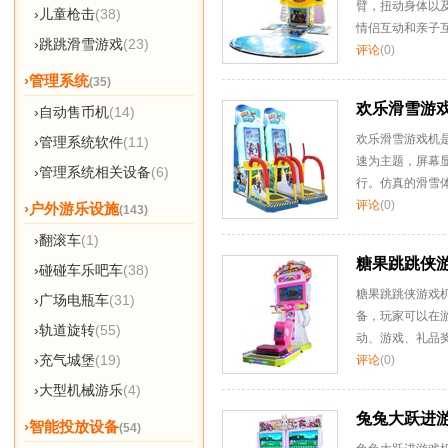
臂，扭动身体以
›儿童枪击
(38)
情侣互动和亲子
›跳跳滑雪游戏
(23)
评论
(0)
›管理系统
(35)
欢乐滑雪游
›自动售币机
(14)
欢乐滑雪游戏机是
›管理系统软件
(11)
速为主题，屏幕
›管理系统相关设备
(6)
行。仿真的滑雪
评论
(0)
›户外游乐设施
(143)
›翻滚车
(1)
糖果跳跳侠
›碰碰车乐吧车
(38)
糖果跳跳侠游戏
›广场电瓶车
(31)
备，玩家可以在
›轨道旋转
(55)
动、游戏、礼品
›充气城堡
(19)
评论
(0)
›大型机械游乐
(4)
兔兔大跃进
›智能投放设备
(54)