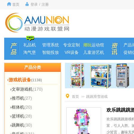
首页
登录
/
注册
礼品机
管理系统
专业定制
潮玩
运动馆
产品
淘气堡
智能投放
VR设备
儿童游艺机
促销
产品分类
›游戏机设备
(1138)
›文审游戏机
(170)
首页
>>
跳跳滑雪游戏
›推币机
(27)
›框体机
(20)
欢乐跳跳跳
›篮球机
(28)
欢乐跳跳跳游戏
›跳舞机
(30)
富，引人入胜。
少皆宜，趣味无穷