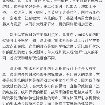
鉴枪机元素，采用“血条”方式，关卡循环，只要血条有就可以
继续，这样做的好处是，第二位随时可以加入，增加上座
率。一次进入，关卡循环，也节省了选关时间。同时有血条
有一定难度，让稍微大一点儿的孩子，甚至时尚男女也会玩
起来有意思，从而扩大玩家群体，目的同样是增加营收。
对于以节假日为主要赢利点的儿童业态，面临人多的时
候提升上座率的问题，逗比僵尸射水机采用以上设计的主要
出发点正在此。这里的难点是如何平衡难度，逗比僵尸射水
机的配怪的做了多次测算，单人玩和双人玩“僵尸”出来的不
同，首次玩和继续玩难度也不同。
逗比僵尸射水机所使用的射水枪在设计上也是大有文
章，传统的多数射水枪采用的标准设计有比较大的隐患，主
要是传统枪的结构是在游戏过程中整个枪晃动，因为孩子在
游戏过程的投入，会大力多方向的晃动，直接导致控台下边
的电位器、线和弹簧的磨损，故障率随着使用越来越高，影
响玩家使用的体验也降低枪的寿命。而逗比僵尸射水机新设
计的射水枪是底座不晃动，而且摒弃了有弊端的弹簧设计，