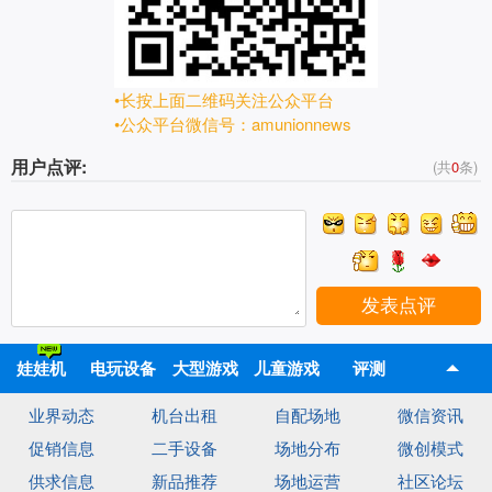
•长按上面二维码关注公众平台
•公众平台微信号：amunionnews
用户点评:
(共
0
条)
发表点评
娃娃机
电玩设备
大型游戏
儿童游戏
评测
业界动态
机台出租
自配场地
微信资讯
机
机
促销信息
二手设备
场地分布
微创模式
供求信息
新品推荐
场地运营
社区论坛