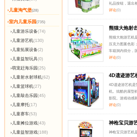
礼品按钮，退出相
›儿童淘气堡
评论
(0)
(28)
›室内儿童乐园
(735)
熊猫大炮射
›儿童游乐设备
(74)
熊猫大炮游艺机
›儿童游艺机
(130)
压克力图案色彩
›儿童拓展设备
(2)
车箱洞内得分，
评论
(0)
›儿童益智玩具
(0)
›萌宠赶海乐园
(25)
4D遗迹游艺
›儿童射水射球机
(62)
4D遗迹游艺机
›儿童篮球机
(27)
机。炫酷的屋型
›儿童敲击乐园
(45)
影院。游戏动感
›儿童摩托
(17)
评论
(0)
›儿童赛车
(53)
神枪宝贝游
›儿童摊位游戏
(43)
›儿童益智游戏
(188)
神枪宝贝游艺机