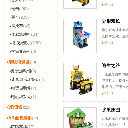
›音乐机
(131)
评论
(0)
›枪击
(282)
›赛车
(235)
异形双枪
›摩托车
(46)
异形双枪儿童游
›体感游戏机
(24)
人同时游戏，互
评论
(0)
›模拟游戏机
(138)
›文审礼品机
(0)
›潮玩馆设备
(13)
逃生之路
›潮玩运动馆
(6)
1.逃生之路游戏
›儿童游乐场策划
(4)
包道具：手榴弹+
币复活，不限次
›电玩城装修
(1)
评论
(0)
›电玩城策划
(1)
›VR设备
(21)
水果庄园
›AR全息投影
(17)
1.水果庄园游戏
4.道具枪分1、
›狩猎英雄
(15)