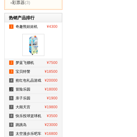
›彩票器
(3)
热销产品排行
奇趣熊娃娃机
¥4300
1
梦蓝飞镖机
¥7500
2
宝贝特警
¥18500
3
抢红包礼品游戏
¥20000
4
机
冒险乐园
¥18000
5
亲子乐园
¥1900
6
大闹天宫
¥19800
7
快乐投球篮球机
¥3500
8
跳跳岛
¥23000
9
太空漫步乐吧车
¥16800
10