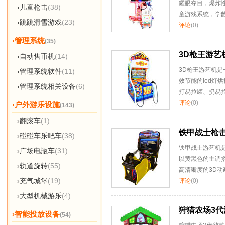
耀眼夺目，爆炸
›儿童枪击
(38)
童游戏系统，学
›跳跳滑雪游戏
(23)
评论
(0)
›管理系统
(35)
3D枪王游艺
›自动售币机
(14)
3D枪王游艺机
›管理系统软件
(11)
效节能的led灯
›管理系统相关设备
(6)
打易拉罐、扔易拉
评论
(0)
›户外游乐设施
(143)
›翻滚车
(1)
铁甲战士枪
›碰碰车乐吧车
(38)
铁甲战士游艺机
›广场电瓶车
(31)
以黄黑色的主调
›轨道旋转
(55)
高清晰度的3D动
›充气城堡
(19)
评论
(0)
›大型机械游乐
(4)
狩猎农场3代
›智能投放设备
(54)