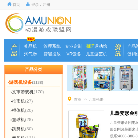
首页
登录
/
注册
礼品机
管理系统
专业定制
潮玩
运动馆
产品
淘气堡
智能投放
VR设备
儿童游艺机
促销
产品分类
›游戏机设备
(1138)
›文审游戏机
(170)
首页
>>
儿童枪击
›推币机
(27)
›框体机
(20)
儿童变形金
›篮球机
(28)
儿童变形金刚电玩
›跳舞机
(30)
形金刚改装而来,
联系:4008-380-3