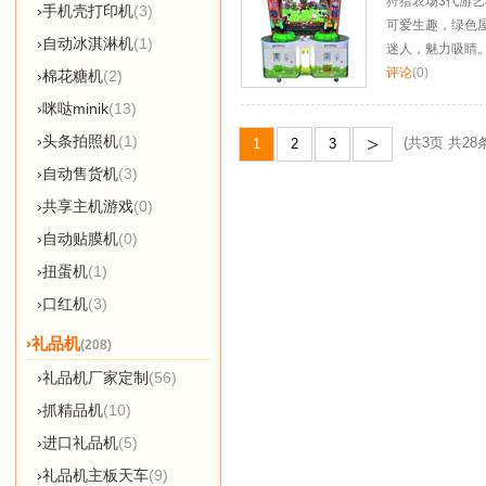
狩猎农场3代游
›手机壳打印机
(3)
可爱生趣，绿色
›自动冰淇淋机
(1)
迷人，魅力吸睛
评论
(0)
›棉花糖机
(2)
›咪哒minik
(13)
>
›头条拍照机
(1)
(共3页 共28条
1
2
3
›自动售货机
(3)
›共享主机游戏
(0)
›自动贴膜机
(0)
›扭蛋机
(1)
›口红机
(3)
›礼品机
(208)
›礼品机厂家定制
(56)
›抓精品机
(10)
›进口礼品机
(5)
›礼品机主板天车
(9)