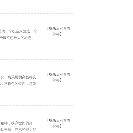
【
登录
后可查看
的人提供一个机会来营造一个
价格】
孩子般不想长大的心态。
【
登录
后可查看
考究，所采用的高级棉具
价格】
毛，不褪色的特性，清洗
【
登录
后可查看
爱精神，摒弃世间的冷
价格】
无私奉献，它已经成为我