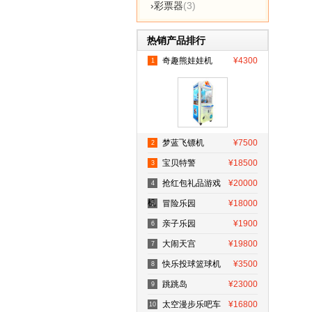
›彩票器
(3)
热销产品排行
奇趣熊娃娃机
¥4300
1
梦蓝飞镖机
¥7500
2
宝贝特警
¥18500
3
抢红包礼品游戏
¥20000
4
机
冒险乐园
¥18000
5
亲子乐园
¥1900
6
大闹天宫
¥19800
7
快乐投球篮球机
¥3500
8
跳跳岛
¥23000
9
太空漫步乐吧车
¥16800
10