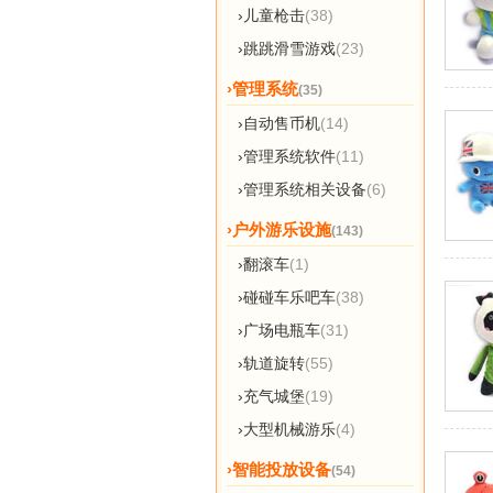
›儿童枪击
(38)
›跳跳滑雪游戏
(23)
›管理系统
(35)
›自动售币机
(14)
›管理系统软件
(11)
›管理系统相关设备
(6)
›户外游乐设施
(143)
›翻滚车
(1)
›碰碰车乐吧车
(38)
›广场电瓶车
(31)
›轨道旋转
(55)
›充气城堡
(19)
›大型机械游乐
(4)
›智能投放设备
(54)