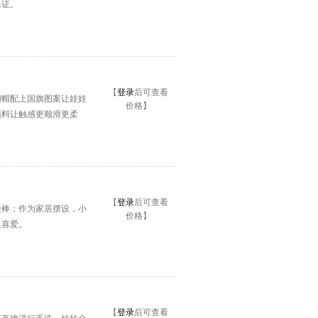
保证。
【
登录
后可查看
圆帽配上国旗图案让娃娃
价格】
面料让触感更顺滑更柔
【
登录
后可查看
级棒；作为家居摆设，小
价格】
人喜爱。
【
登录
后可查看