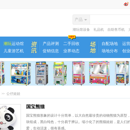
产品
潮玩馆设备
礼品机
自助售币机
制
潮玩
运动馆
产品评测
二手回收
自配场地
运
儿童游艺机
促销信息
业界动态
场地分布
创
>>
公仔娃娃
国宝熊猫
国宝熊猫形象的设计十分简单，以大自然最珍贵的动物熊猫为原型
块组成，黑白纯色，十分易于辨认。缩小化了的熊猫娃娃，是人们
爱，生动活泼，很有喜感。