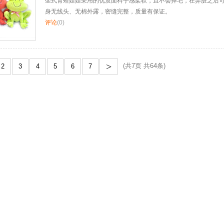
坐式青蛙娃娃采用的优质面料手感柔软，且不会掉毛，在弄脏之后
身无线头、无棉外露，密缝完整，质量有保证。
评论
(0)
>
(共7页 共64条)
2
3
4
5
6
7