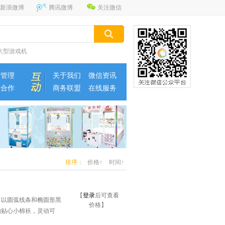
新浪微博
腾讯微博
关注微信
大型游戏机
营管理
关于我们
微信资讯
业合作
商务联盟
在线服务
排序：
价格↑
时间↑
【
登录
后可查看
，以圆弧线条和椭圆形黑
价格】
的贴心小棉袄，灵动可