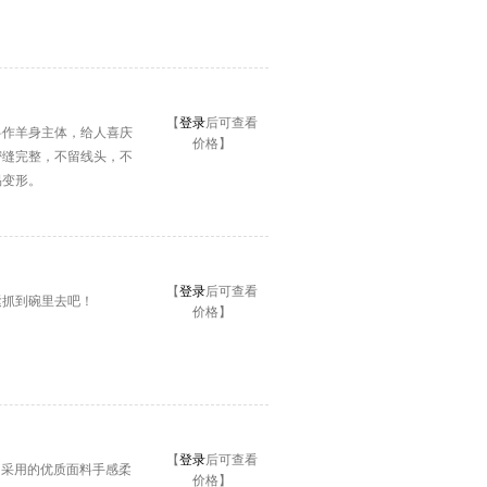
【
登录
后可查看
料作羊身主体，给人喜庆
价格】
密缝完整，不留线头，不
易变形。
【
登录
后可查看
紧抓到碗里去吧！
价格】
【
登录
后可查看
。采用的优质面料手感柔
价格】