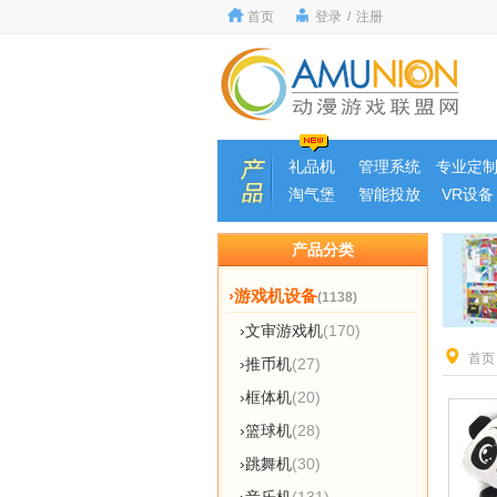
首页
登录
/
注册
礼品机
管理系统
专业定
淘气堡
智能投放
VR设备
产品分类
›游戏机设备
(1138)
›文审游戏机
(170)
首页
›推币机
(27)
›框体机
(20)
›篮球机
(28)
›跳舞机
(30)