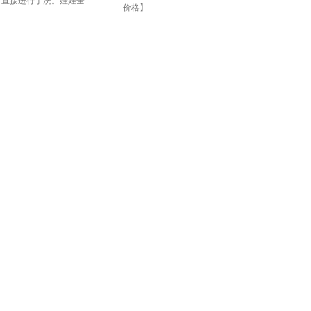
可直接进行手洗。娃娃全
价格】