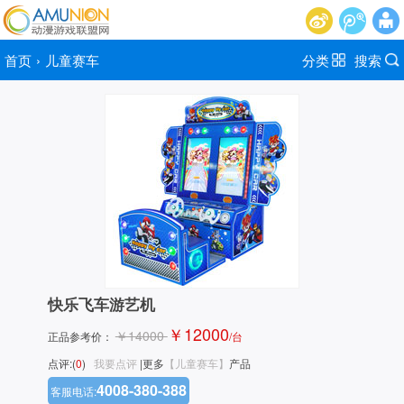
首页
›
儿童赛车
分类
搜索
快乐飞车游艺机
￥12000
￥14000
正品参考价：
/台
点评:(
0
)
我要点评
|更多
【儿童赛车】
产品
4008-380-388
客服电话: